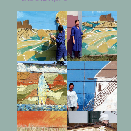
rostand/szocs-barta-agnes/1761/