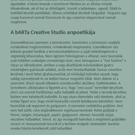
egyebeket. A közös bennük a természet ihletése és az állatos minták.
Mindenkinek, aki él hal az élővilágért. Szereti a különleges, egyedi, fából és
textilből készült portékákat, állatos mintákkal díszített tárgyakat. Tárgyaim egy
csepp humorral vannak fűszerezve és egy csipetnyi eleganciával vannak
meghintve.
A bARTa Creative Studio arspoetikája
Szenvedélyesen szeretem a természetet. Szeretném a természet csodáját
mindenkivel megismertetni, mindenkinek megmutatni. Gyerekkorom óta
különös gondot fordítok a természetvédelemre a saját lehetőségeimet a
végletekig kihasználva. Nem égetem feleslegesen a villanyt, nem használok
csak feltétlen szükséges mennyiségű vizet, nem támogatom a "fast fashion"-t.
(Azaz az idénydivatot, amiben a nagy divatházak másolataként gyatra
minőségben gyártanak ruhákat, amik nem fenntarthatóak, hamar szemétre
kerülnek.) Amit lehet újrahasznosítok, jó minőségű holmikat veszek, hogy
sokáig üzemeljenek és ne kelljen hamar megválni tőlük. Nem dobom el a
szemetet. Részt veszek időnként szemétszedési akciókon, faültetéseken. A
termékeim alkotásakor is figyelek arra, hogy "zero wast" terméket készítsek.
(Ami szó szerinti fordításban nulla hulladék-ot jelent. Tehát a termék készítése
közben nem keletkezik hulladék. Ez egy olyan életmódra való törekvés, ahol az
ember figyel arra, hogy minél kevesebb szemét keletkezzen körülötte). Nem
használok sok vegyszert és gyógyszert. A szemetet szelektálva gyűjtöm. Ami
nem kell játék, ruha elajándékozom segélyszervezetnek. Külön gyűjtjük a
fémet, üveget, műanyagot, papírt, gyógyszert, elemet, használt olajat,
veszélyes hulladékot, lomot. Az így összegyűlt holmikat a megfelelő gyűjtőkbe
viszem el. Komposztnak tesszük el a kertben levágott növényeket, konyhai
munka folytán keletkezett zöld hulladékot.