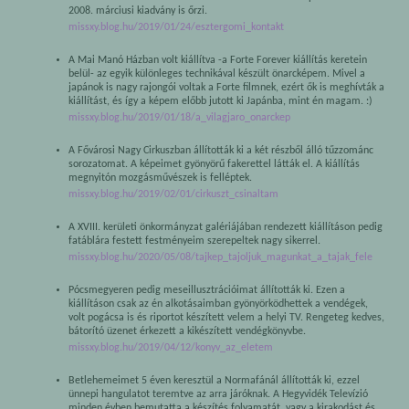
2008. márciusi kiadvány is őrzi.
missxy.blog.hu/2019/01/24/esztergomi_kontakt
A Mai Manó Házban volt kiállítva -a Forte Forever kiállítás keretein
belül- az egyik különleges technikával készült önarcképem. Mivel a
japánok is nagy rajongói voltak a Forte filmnek, ezért ők is meghívták a
kiállítást, és így a képem előbb jutott ki Japánba, mint én magam. :)
missxy.blog.hu/2019/01/18/a_vilagjaro_onarckep
A Fővárosi Nagy Cirkuszban állították ki a két részből álló tűzzománc
sorozatomat. A képeimet gyönyörű fakerettel látták el. A kiállítás
megnyitón mozgásművészek is felléptek.
missxy.blog.hu/2019/02/01/cirkuszt_csinaltam
A XVIII. kerületi önkormányzat galériájában rendezett kiállításon pedig
fatáblára festett festményeim szerepeltek nagy sikerrel.
missxy.blog.hu/2020/05/08/tajkep_tajoljuk_magunkat_a_tajak_fele
Pócsmegyeren pedig meseillusztrációimat állították ki. Ezen a
kiállításon csak az én alkotásaimban gyönyörködhettek a vendégek,
volt pogácsa is és riportot készített velem a helyi TV. Rengeteg kedves,
bátorító üzenet érkezett a kikészített vendégkönyvbe.
missxy.blog.hu/2019/04/12/konyv_az_eletem
Betlehemeimet 5 éven keresztül a Normafánál állították ki, ezzel
ünnepi hangulatot teremtve az arra járóknak. A Hegyvidék Televízió
minden évben bemutatta a készítés folyamatát, vagy a kirakodást és