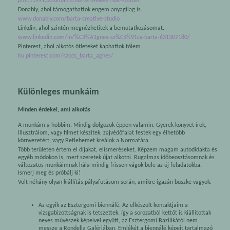
pm111991.polomania.hu/termekek/?kat=osszes
Donably, ahol támogathattok engem anyagilag is.
www.donably.com/barta-creative-studio
Linkdin, ahol szintén megnézhetitek a bemutatkozásomat.
www.linkedin.com/in/%C3%A1gnes-sz%C5%91cs-barta-631307180/
Pinterest, ahol alkotós ötleteket kaphattok tőlem.
hu.pinterest.com/szocs_barta_agnes/
Különleges munkáim
Minden érdekel, ami alkotás
A munkám a hobbim. Mindig dolgozok éppen valamin. Gyerek könyvet írok,
illusztrálom, vagy filmet készítek, zajvédőfalat festek egy élhetőbb
környezetért, vagy Betlehemet kreálok a Normafára.
Több területen értem el díjakat, elismeréseket. Képzem magam autodidakta és
egyéb módokon is, mert szeretek újat alkotni. Rugalmas időbeosztásomnak és
változatos munkáimnak hála mindig frissen vágok bele az új feladatokba.
Ismerj meg és próbálj ki!
Volt néhány olyan kiállítás pályafutásom során, amikre igazán büszke vagyok.
Az egyik az Esztergomi biennálé. Az elkészült kontaktjaim a
vizsgabizottságnak is tetszettek, így a sorozatból kettőt is kiállítottak
neves művészek képeivel együtt, az Esztergomi Bazilikától nem
messze a Rondella Galériában. Emlékét a biennálé képeit tartalmazó