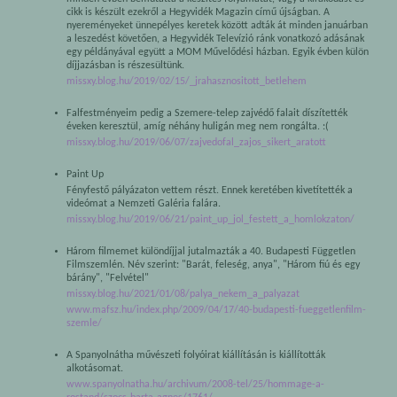
cikk is készült ezekről a Hegyvidék Magazin című újságban. A
nyereményeket ünnepélyes keretek között adták át minden januárban
a leszedést követően, a Hegyvidék Televízió ránk vonatkozó adásának
egy példányával együtt a MOM Művelődési házban. Egyik évben külön
díjjazásban is részesültünk.
missxy.blog.hu/2019/02/15/_jrahasznositott_betlehem
Falfestményeim pedig a Szemere-telep zajvédő falait díszítették
éveken keresztül, amíg néhány huligán meg nem rongálta. :(
missxy.blog.hu/2019/06/07/zajvedofal_zajos_sikert_aratott
Paint Up
Fényfestő pályázaton vettem részt. Ennek keretében kivetítették a
videómat a Nemzeti Galéria falára.
missxy.blog.hu/2019/06/21/paint_up_jol_festett_a_homlokzaton/
Három filmemet különdíjjal jutalmazták a 40. Budapesti Független
Filmszemlén. Név szerint: "Barát, feleség, anya", "Három fiú és egy
bárány", "Felvétel"
missxy.blog.hu/2021/01/08/palya_nekem_a_palyazat
www.mafsz.hu/index.php/2009/04/17/40-budapesti-fueggetlenfilm-
szemle/
A Spanyolnátha művészeti folyóirat kiállításán is kiállították
alkotásomat.
www.spanyolnatha.hu/archivum/2008-tel/25/hommage-a-