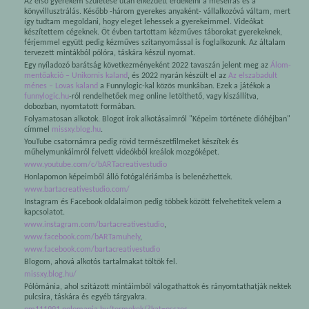
Az első gyerekem születése után elkezdett érdekelni a meseírás és a
könyvillusztrálás. Később -három gyerekes anyaként- vállalkozóvá váltam, mert
így tudtam megoldani, hogy eleget lehessek a gyerekeimmel. Videókat
készítettem cégeknek. Öt évben tartottam kézműves táborokat gyerekeknek,
férjemmel együtt pedig kézműves szitanyomással is foglalkozunk. Az általam
tervezett mintákból pólóra, táskára készül nyomat.
Egy nyíladozó barátság következményeként 2022 tavaszán jelent meg az
Álom-
mentőakció – Unikornis kaland
, és 2022 nyarán készült el az
Az elszabadult
ménes – Lovas kaland
a Funnylogic-kal közös munkában. Ezek a játékok a
funnylogic.hu
-ról rendelhetőek meg online letölthető, vagy kiszállítva,
dobozban, nyomtatott formában.
Folyamatosan alkotok. Blogot írok alkotásaimról "Képeim története dióhéjban"
címmel
missxy.blog.hu
.
YouTube csatornámra pedig rövid természetfilmeket készítek és
műhelymunkáimról felvett videókból kreálok mozgóképet.
www.youtube.com/c/bARTacreativestudio
Honlapomon képeimből álló fotógalériámba is belenézhettek.
www.bartacreativestudio.com/
Instagram és Facebook oldalaimon pedig többek között felvehetitek velem a
kapcsolatot.
www.instagram.com/bartacreativestudio
,
www.facebook.com/bARTamuhely
,
www.facebook.com/bartacreativestudio
Blogom, ahová alkotós tartalmakat töltök fel.
missxy.blog.hu/
Pólómánia, ahol szitázott mintáimból válogathattok és rányomtathatják nektek
pulcsira, táskára és egyéb tárgyakra.