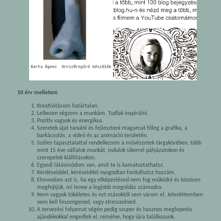
10 érv melletem
Kreativitásom határtalan.
Lelkesen végzem a munkám. Tudlak inspirálni.
Pozitív vagyok és energikus.
Szeretek újat tanulni és fejleszteni magamat főleg a grafika, a
barkácsolás, a videó és az animáció területén.
Széles tapasztalattal rendelkezem a művészetek tárgykörében, több
mint 15 éve vállalok munkát, indulok sikerrel pályázatokon és
szerepelek kiállításokon.
Egyedi látásmódom van, amit te is kamatoztathatsz.
Kérdéseiddel, kéréseiddel nyugodtan fordulhatsz hozzám.
Elmondom azt is, ha egy elképzelésed nem fog működni és közösen
megfejtjük, mi lenne a legjobb megoldás számodra.
Nem vagyok tökéletes és ezt másoktól sem várom el. Jelenlétemben
nem kell feszengened, vagy stresszelned.
A tervezési folyamat végén pedig szuper és hasznos meglepetés
ajándékokkal engedlek el, remélve, hogy újra találkozunk.