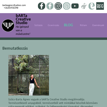
bartaagnes@yahoo.com
+36205936398
bARTa
Creative
Studio
BLOG
Szitázás
Gravírozás
Rólam
Események
Ha igényed
van a
művészetre!
Bemutatkozás
Szőcs-Barta Ágnes vagyok a bARTa Creative Studio megálmodója.
Természetközeli anyagokból, természetből vett mintákkal készítek kézműves
szita-nyomott pólókat, zsákokat, fa lakberendezési tárgyakat, ékszereket,