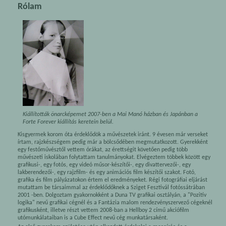
Rólam
Kiállították önarcképemet 2007-ben a Mai Manó házban és Japánban a
Forte Forever kiállítás keretein belül.
Kisgyermek korom óta érdeklődök a művészetek iránt. 9 évesen már verseket
írtam, rajzkészségem pedig már a bölcsődében megmutatkozott. Gyerekként
egy festőművésztől vettem órákat, az érettségit követően pedig több
művészeti iskolában folytattam tanulmányokat. Elvégeztem többek között egy
grafikusi-, egy fotós, egy videó műsor-készítői-, egy divattervezői-, egy
lakberendezői-, egy rajzfilm- és egy animációs film készítői szakot. Fotó,
grafika és film pályázatokon értem el eredményeket. Régi fotográfiai eljárást
mutattam be társaimmal az érdeklődőknek a Sziget Fesztivál fotóssátrában
2001 -ben. Dolgoztam gyakornokként a Duna TV grafikai osztályán, a "Pozitív
logika" nevű grafikai cégnél és a Fantázia malom rendezvényszervező cégeknél
grafikusként, illetve részt vettem 2008-ban a Hellboy 2 című akciófilm
utómunkálataiban is a Cube Effect nevű cég munkatársaként.