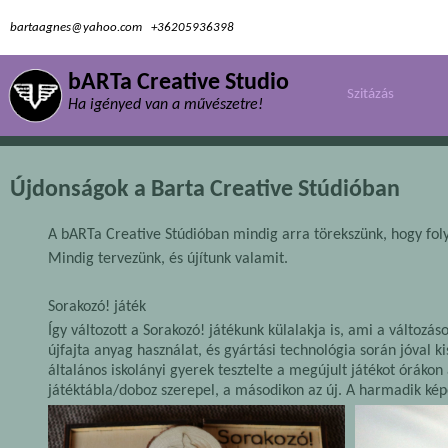
bartaagnes@yahoo.com
+36205936398
bARTa Creative Studio
Szitázás
Ha igényed van a művészetre!
Újdonságok a Barta Creative Stúdióban
A bARTa Creative Stúdióban mindig arra törekszünk, hogy folya
Mindig tervezünk, és újítunk valamit.
Sorakozó! játék
Így változott a Sorakozó! játékunk külalakja is, ami a változá
újfajta anyag használat, és gyártási technológia során jóval k
általános iskolányi gyerek tesztelte a megújult játékot órákon
játéktábla/doboz szerepel, a másodikon az új. A harmadik kép