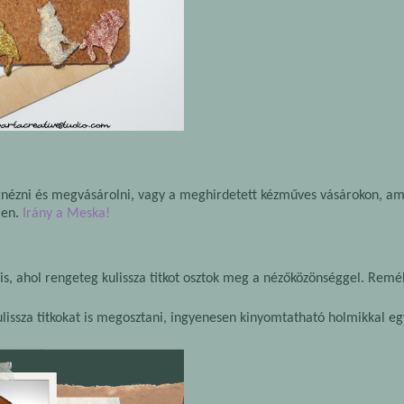
zni és megvásárolni, vagy a meghirdetett kézműves vásárokon, amir
men.
Irány a Meska!
 is, ahol rengeteg kulissza titkot osztok meg a nézőközönséggel. Remé
lissza titkokat is megosztani, ingyenesen kinyomtatható holmikkal e