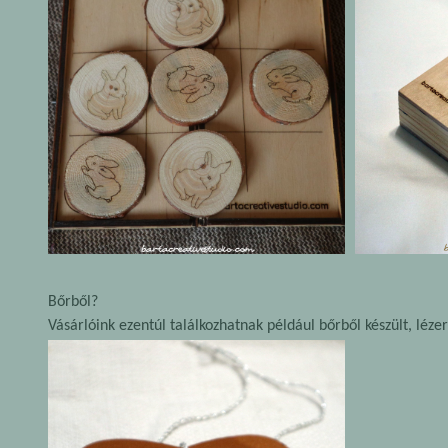
Bőrből?
Vásárlóink ezentúl találkozhatnak például bőrből készült, léze