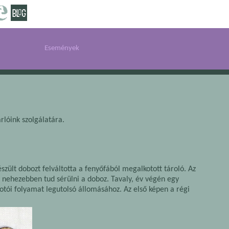
Események
rlóink szolgálatára.
észült dobozt felváltotta a fenyőfából megalkotott tároló. Az
is nehezebben tud sérülni a doboz. Tavaly, év végén egy
kotói folyamat legutolsó állomásához. Az első képen a régi