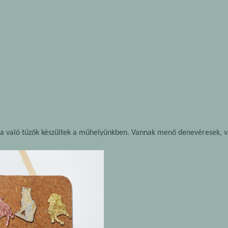
lára való tűzők készültek a műhelyünkben. Vannak menő denevéresek, v