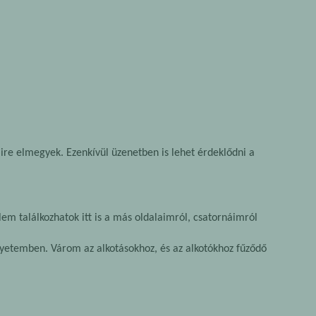
e elmegyek. Ezenkívül üzenetben is lehet érdeklődni a
lem találkozhatok itt is a más oldalaimról, csatornáimról
gyetemben. Várom az alkotásokhoz, és az alkotókhoz fűződő