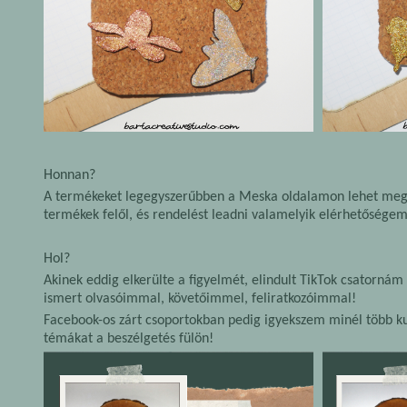
Honnan?
A termékeket legegyszerűbben a Meska oldalamon lehet megné
termékek felől, és rendelést leadni valamelyik elérhetősége
Hol?
Akinek eddig elkerülte a figyelmét, elindult TikTok csatornám
ismert olvasóimmal, követőimmel, feliratkozóimmal!
Facebook-os zárt csoportokban pedig igyekszem minél több ku
témákat a beszélgetés fülön!