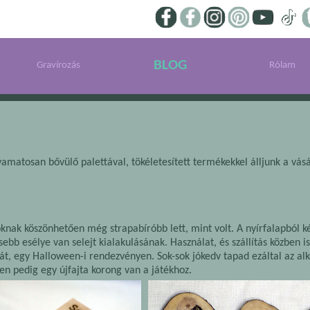
BLOG
Gravírozás
Rólam
matosan bővülő palettával, tökéletesített termékekkel álljunk a vásá
soknak köszönhetően még strapabíróbb lett, mint volt. A nyírfalapból k
isebb esélye van selejt kialakulásának. Használat, és szállítás közben 
 át, egy Halloween-i rendezvényen. Sok-sok jókedv tapad ezáltal az al
en pedig egy újfajta korong van a játékhoz.