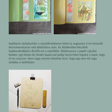
Kapibarás vázlattartóm a rajzolók kedvence lehet az augusztus 5-én tartandó
kézművesvásáron való debütálása után. Az állatkertben készített
kapibarakrokijaim díszítik ezt a rajztáblát. Alátámassza a papírt rajzolás
közben, egy helyes kis binder kapoccsal pedig hozzá lehet fogatni a lapot, hogy
el ne csússzon. Nem nagy mérete lehetővé teszi, hogy egy nem túl nagy
táskába is beleférjen.